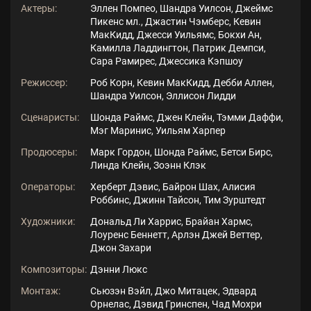
Актеры:
Эллен Помпео, Шандра Уилсон, Джеймс
Пикенс мл., Джастин Чэмберс, Кевин
МакКидд, Джесси Уильямс, Бокхи Ан,
Камилла Ладдингтон, Патрик Демпси,
Сара Рамирес, Джессика Кэпшоу
Режиссер:
Роб Корн, Кевин МакКидд, Дебби Аллен,
Шандра Уилсон, Эллисон Лидди
Сценаристы:
Шонда Раймс, Джен Клейн, Тэмми Даффи,
Мэг Маринис, Уильям Харпер
Продюсеры:
Марк Гордон, Шонда Раймс, Бетси Бирс,
Линда Клейн, Зоэнн Клэк
Операторы:
Херберт Дэвис, Байрон Шах, Алисия
Роббинс, Джинн Тайсон, Тим Зурштедт
Художники:
Дональд Ли Харрис, Брайан Хармс,
Лоуренс Беннетт, Арлэн Джей Веттер,
Джон Захари
Композиторы:
Дэнни Люкс
Монтаж:
Сьюзэн Вэйл, Джо Митацек, Эдвард
Орнелас, Дэвид Гринспен, Чад Мохри