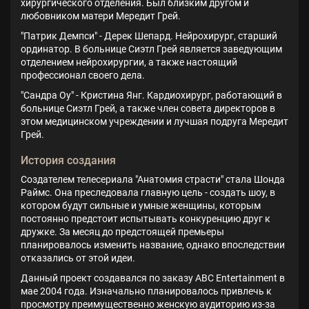
хирургического отделения. Был близким другом и
любовником матери Мередит Грей.
"Патрик Демпси" - Дерек Шепард. Нейрохирург, старший
ординатор. В больнице Сиэтл Грей является заведующим
отделением нейрохирургии, а также настоящий
профессионал своего дела.
"Сандра Оу" - Кристина Янг. Кардиохирург, работающий в
больнице Сиэтл Грей, а также член совета директоров в
этом медицинском учреждении и лучшая подруга Мередит
Грей.
История создания
Создателем телесериала "Анатомия страсти" стала Шонда
Раймс. Она преследовала главную цель - создать шоу, в
котором будут сильные и умные женщины, которым
постоянно предстоит испытывать конкуренцию друг к
дружке. За месяц до предстоящей премьеры
планировалось изменить название, однако впоследствии
отказались от этой идеи.
Данный проект создавался по заказу ABC Entertainment в
мае 2004 года. Изначально планировалось привлечь к
просмотру преимущественно женскую аудиторию из-за