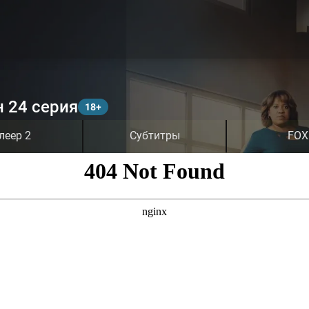
н 24 серия
леер 2
Субтитры
FOX