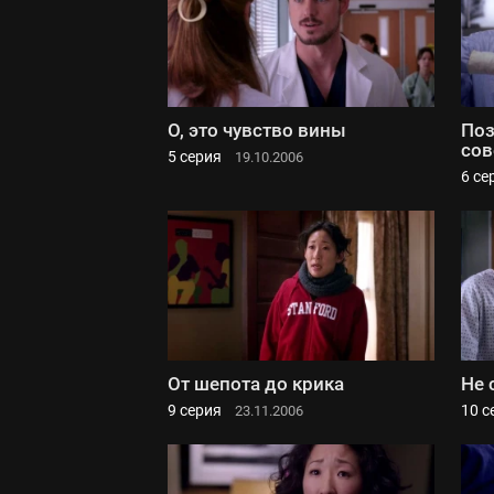
О, это чувство вины
Поз
сов
5 серия
19.10.2006
6 се
От шепота до крика
Не 
9 серия
10 с
23.11.2006