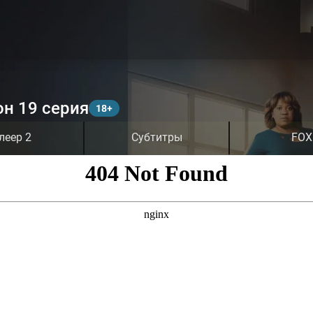
он 19 серия
леер 2
Субтитры
FOX