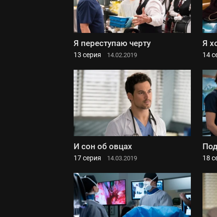
Я переступаю черту
Я х
13 серия
14 с
14.02.2019
И сон об овцах
Под
17 серия
18 с
14.03.2019