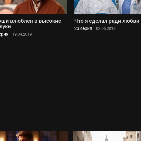
уши влюблен в высокие
Что я сделал ради любви
луки
23 серия
02.05.2019
ерия
19.04.2019