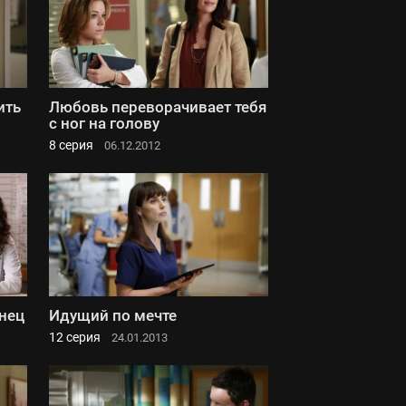
ить
Любовь переворачивает тебя
с ног на голову
8 серия
06.12.2012
онец
Идущий по мечте
12 серия
24.01.2013