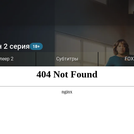
н 2 серия
леер 2
Субтитры
FOX