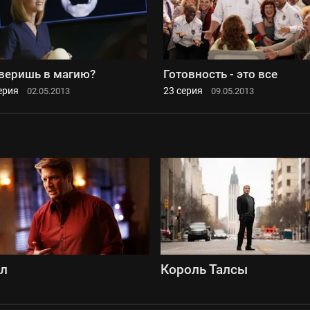
веришь в магию?
Готовность - это все
ерия
23 серия
02.05.2013
09.05.2013
сл
Король Талсы