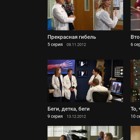
Прекрасная гибель
Вто
5 серия
6 се
08.11.2012
Беги, детка, беги
То,
9 серия
10 с
13.12.2012