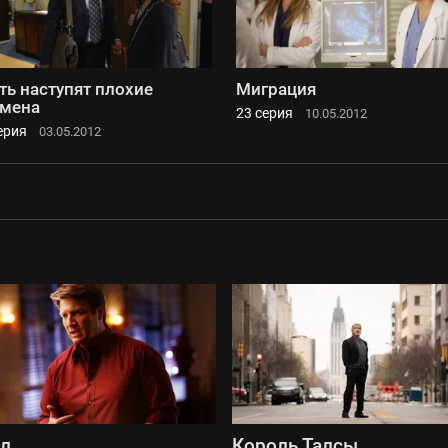
ть наступят плохие
Миграция
мена
23 серия
10.05.2012
ерия
03.05.2012
сл
Король Талсы