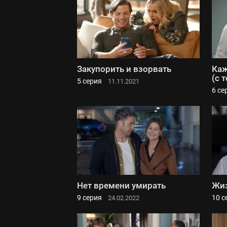
Закупорить и взорвать
Каж
(с 
5 серия
11.11.2021
6 се
Нет времени умирать
Жиз
9 серия
10 с
24.02.2022