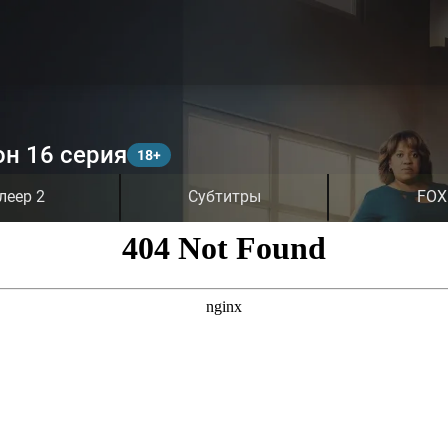
он 16 серия
леер 2
Субтитры
FOX