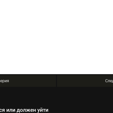
ерия
Сле
ься или должен уйти