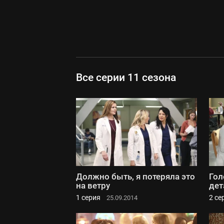
Все серии 11 сезона
Должно быть, я потеряла это
Гол
на ветру
дет
1 серия
2 се
25.09.2014