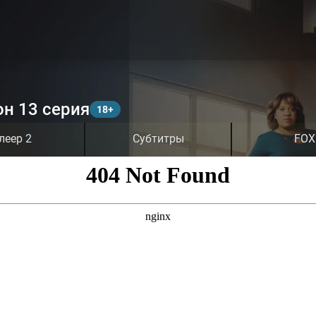
он 13 серия
леер 2
Субтитры
FOX