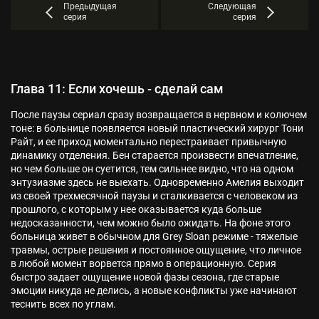
Предыдущая
Следующая
серия
серия
Глава 11: Если хочешь - сделай сам
После паузы сериал сразу возвращается в нервном и колючем
тоне: в больнице появляется новый пластический хирург Тони
Райт, и ее приход моментально перестраивает привычную
динамику отделения. Бен старается произвести впечатление,
но чем больше он суетится, тем сильнее видно, что на одном
энтузиазме здесь не выехать. Одновременно Амелия выходит
из своей трехмесячной паузы и сталкивается с человеком из
прошлого, с которым у нее оказывается куда больше
недосказанности, чем можно было ожидать. На фоне этого
больница живет в обычном для Grey Sloan режиме - тяжелые
травмы, острые решения и постоянное ощущение, что личное
в любой момент ворвется прямо в операционную. Серия
быстро задает ощущение новой фазы сезона, где старые
эмоции никуда не делись, а новые конфликты уже начинают
теснить всех по углам.