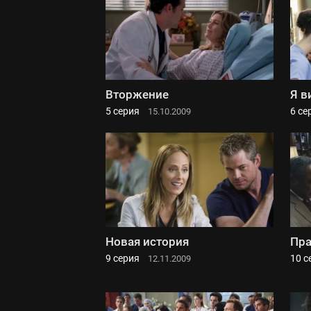
Вторжение
Я в
5 серия
6 се
15.10.2009
Новая история
Пра
9 серия
10 с
12.11.2009