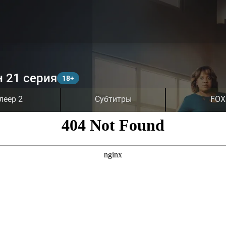
н 21 серия
леер 2
Субтитры
FOX