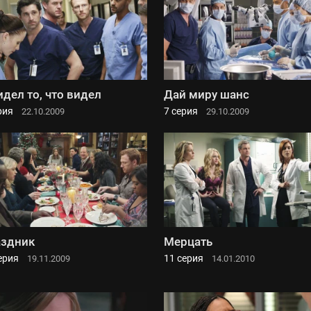
идел то, что видел
Дай миру шанс
рия
7 серия
22.10.2009
29.10.2009
здник
Мерцать
ерия
11 серия
19.11.2009
14.01.2010