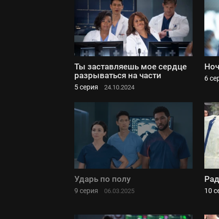
Ты заставляешь мое сердце
Но
разрываться на части
6 се
5 серия
24.10.2024
Ударь по полу
Рад
9 серия
10 с
06.03.2025