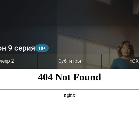
он 9 серия
леер 2
Субтитры
FOX