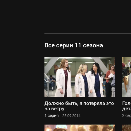
Все серии 11 сезона
Должно быть, я потеряла это
Гол
на ветру
дет
1 серия
2 се
25.09.2014