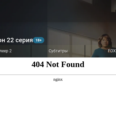
он 22 серия
леер 2
Субтитры
FOX