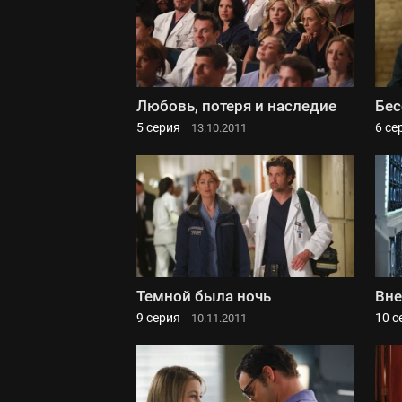
Любовь, потеря и наследие
Бес
5 серия
6 се
13.10.2011
Темной была ночь
Вне
9 серия
10 с
10.11.2011