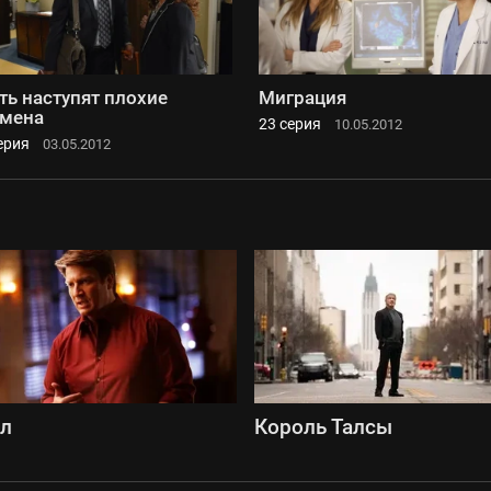
ть наступят плохие
Миграция
мена
23 серия
10.05.2012
ерия
03.05.2012
сл
Король Талсы