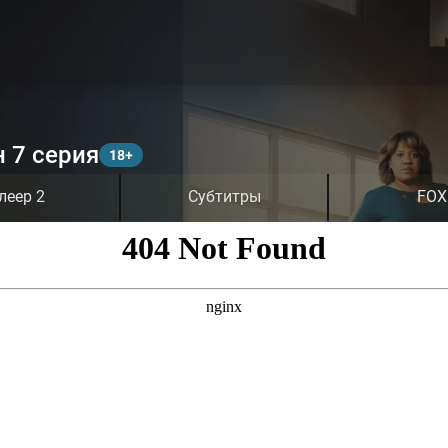
н 7 серия
леер 2
Субтитры
FOX