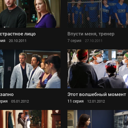
страстное лицо
Впусти меня, тренер
рия
7 серия
20.10.2011
27.10.2011
запно
Этот волшебный момент
ерия
11 серия
05.01.2012
12.01.2012