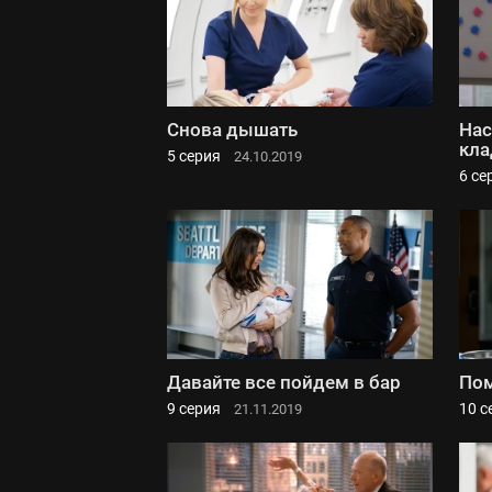
Снова дышать
Нас
кл
5 серия
24.10.2019
6 се
Давайте все пойдем в бар
Пом
9 серия
10 с
21.11.2019