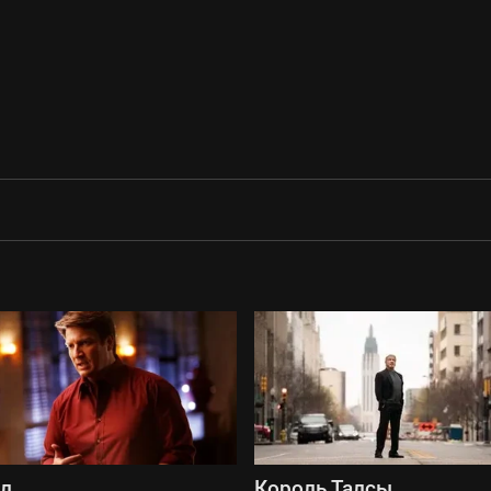
сл
Король Талсы