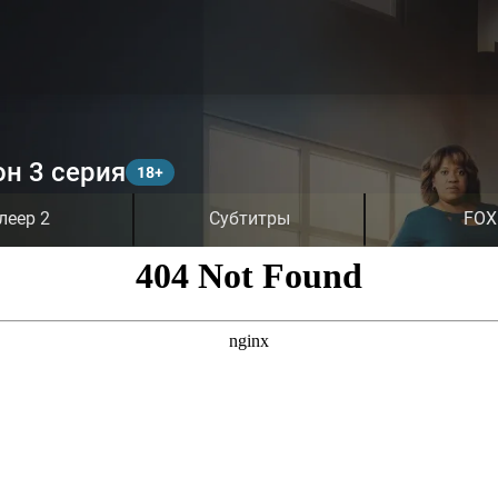
он 3 серия
леер 2
Субтитры
FOX