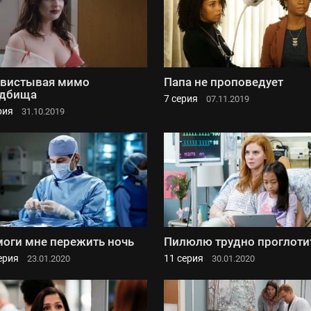
вистывая мимо
Папа не проповедует
адбища
7 серия
07.11.2019
рия
31.10.2019
оги мне пережить ночь
Пилюлю трудно проглоти
ерия
11 серия
23.01.2020
30.01.2020