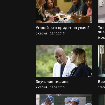
Угадай, кто придет на ужин?
Тот
зна
5 серия
22.10.2015
6 се
Звучание тишины
Все
9 серия
10 с
11.02.2016