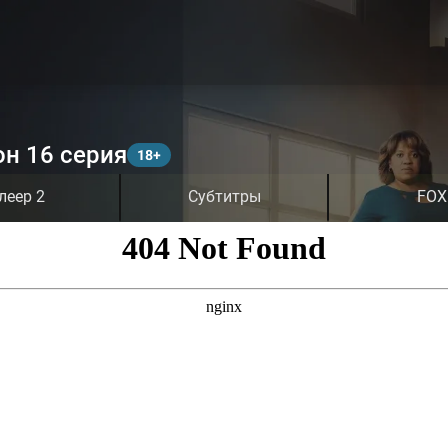
он 16 серия
леер 2
Субтитры
FOX