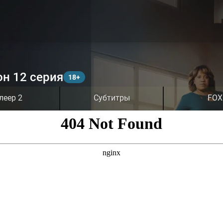
он 12 серия
леер 2
Субтитры
FOX