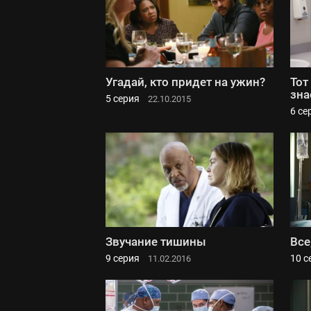
Угадай, кто придет на ужин?
Тот
зна
5 серия
22.10.2015
6 се
Звучание тишины
Все
9 серия
10 с
11.02.2016