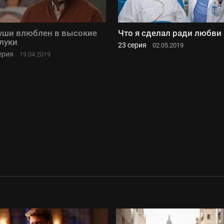
уши влюблен в высокие
Что я сделал ради любви
луки
23 серия
02.05.2019
ерия
19.04.2019