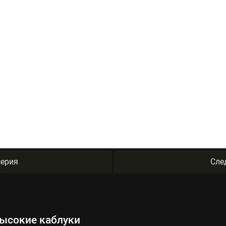
ерия
Сле
высокие каблуки