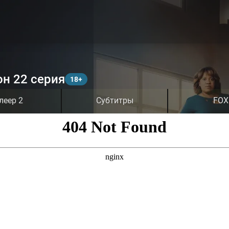
он 22 серия
леер 2
Субтитры
FOX