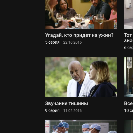
Угадай, кто придет на ужин?
Тот
зна
5 серия
22.10.2015
6 се
Звучание тишины
Все
9 серия
10 с
11.02.2016