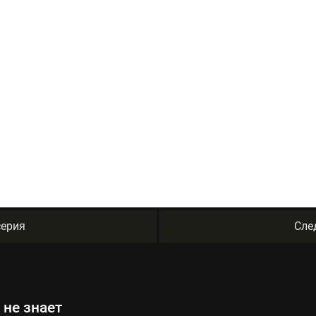
ерия
Сле
 не знает