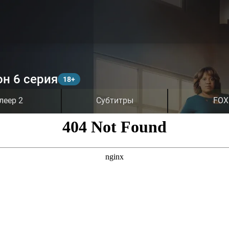
он 6 серия
леер 2
Субтитры
FOX