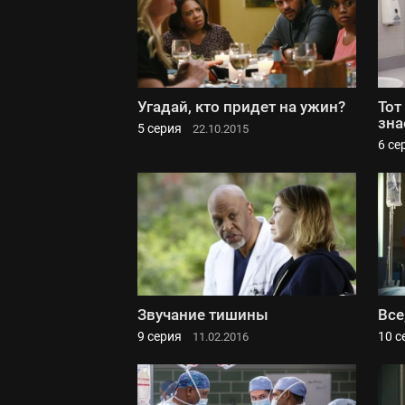
Угадай, кто придет на ужин?
Тот
зна
5 серия
22.10.2015
6 се
Звучание тишины
Все
9 серия
10 с
11.02.2016