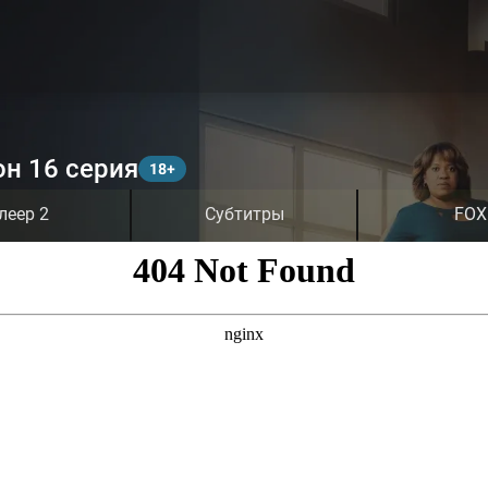
он 16 серия
леер 2
Субтитры
FOX