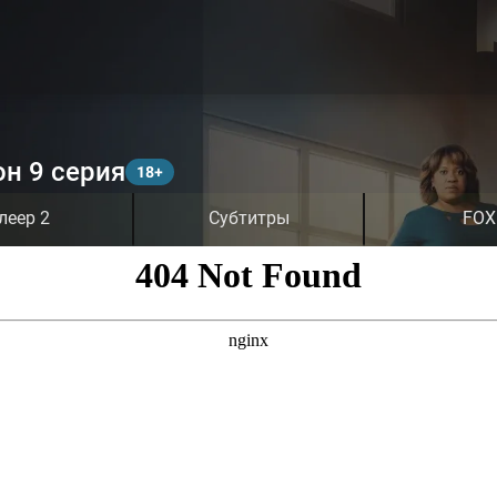
он 9 серия
леер 2
Субтитры
FOX