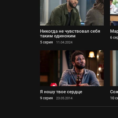
Никогда не чувствовал себя
Мар
таким одиноким
6 се
5 серия
11.04.2024
Я ношу твое сердце
Сож
9 серия
10 с
23.05.2014