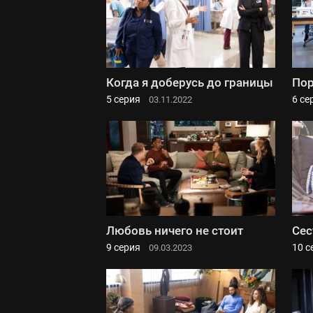
Когда я доберусь до границы
По
5 серия
6 се
03.11.2022
Любовь ничего не стоит
Сес
9 серия
10 с
09.03.2023