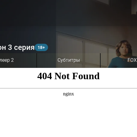
он 3 серия
леер 2
Субтитры
FOX