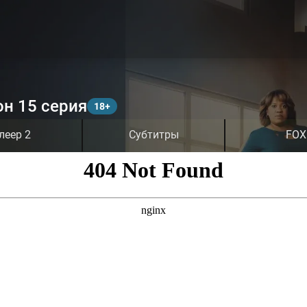
он 15 серия
леер 2
Субтитры
FOX