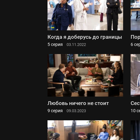
Когда я доберусь до границы
По
5 серия
6 се
03.11.2022
Любовь ничего не стоит
Сес
9 серия
10 с
09.03.2023