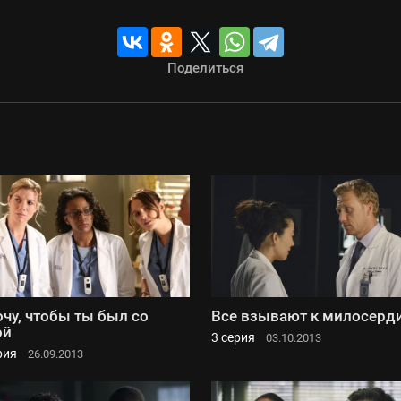
Поделиться
очу, чтобы ты был со
Все взывают к милосерд
ой
3 серия
03.10.2013
рия
26.09.2013