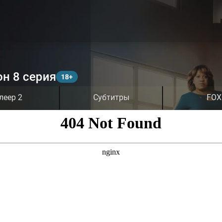
он 8 серия
леер 2
Субтитры
FOX