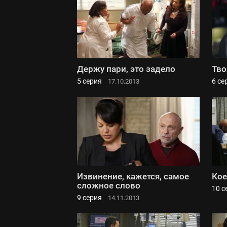
Держу пари, это задело
Тво
5 серия
6 се
17.10.2013
Извинение, кажется, самое
Кое
сложное слово
10 с
9 серия
14.11.2013