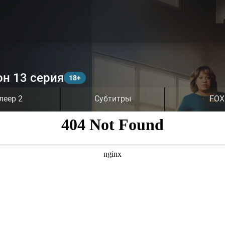
он 13 серия
леер 2
Субтитры
FOX