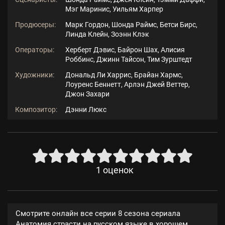
Мэг Маринис, Уильям Харпер
Продюсеры:
Марк Гордон, Шонда Раймс, Бетси Бирс,
Линда Клейн, Зоэнн Клэк
Операторы:
Херберт Дэвис, Байрон Шах, Алисия
Роббинс, Джинн Тайсон, Тим Зурштедт
Художники:
Дональд Ли Харрис, Брайан Хармс,
Лоуренс Беннетт, Арлэн Джей Веттер,
Джон Захари
Композитор:
Дэнни Люкс
1
оценок
Смотрите онлайн все серии 8 сезона сериала
Анатомия страсти на русском языке в хорошем