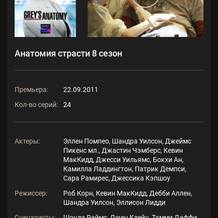
Анатомия страсти 8 сезон
Премьера:
22.09.2011
Кол-во серий:
24
Актеры:
Эллен Помпео, Шандра Уилсон, Джеймс
Пикенс мл., Джастин Чэмберс, Кевин
МакКидд, Джесси Уильямс, Бокхи Ан,
Камилла Ладдингтон, Патрик Демпси,
Сара Рамирес, Джессика Кэпшоу
Режиссер:
Роб Корн, Кевин МакКидд, Дебби Аллен,
Шандра Уилсон, Эллисон Лидди
Сценаристы:
Шонда Раймс, Джен Клейн, Тэмми Даффи,