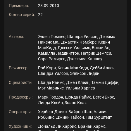
Премьера:
23.09.2010
Кол-во серий:
22
Актеры:
Эллен Помпео, Шандра Уилсон, Джеймс
Пикенс мл., Джастин Чэмберс, Кевин
МакКидд, Джесси Уильямс, Бокхи Ан,
Камилла Ладдингтон, Патрик Демпси,
Сара Рамирес, Джессика Кэпшоу
Режиссер:
Роб Корн, Кевин МакКидд, Дебби Аллен,
Шандра Уилсон, Эллисон Лидди
Сценаристы:
Шонда Раймс, Джен Клейн, Тэмми Даффи,
Мэг Маринис, Уильям Харпер
Продюсеры:
Марк Гордон, Шонда Раймс, Бетси Бирс,
Линда Клейн, Зоэнн Клэк
Операторы:
Херберт Дэвис, Байрон Шах, Алисия
Роббинс, Джинн Тайсон, Тим Зурштедт
Художники:
Дональд Ли Харрис, Брайан Хармс,