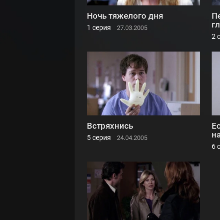
Ночь тяжелого дня
П
г
1 серия
27.03.2005
2 
Встряхнись
Ес
н
5 серия
24.04.2005
6 