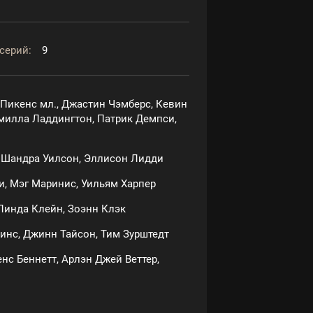
серий:
9
Пикенс мл., Джастин Чэмберс, Кевин
милла Ладдингтон, Патрик Демпси,
, Шандра Уилсон, Эллисон Лидди
, Мэг Маринис, Уильям Харпер
 Линда Клейн, Зоэнн Клэк
бинс, Джинн Тайсон, Тим Зурштедт
нс Беннетт, Арлэн Джей Веттер,