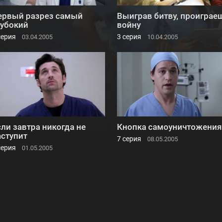
ервый разрез самый
Выиграв битву, проиграе
лубокий
войну
серия
3 серия
03.04.2005
10.04.2005
ли завтра никогда не
Кнопка самоуничтожения
аступит
7 серия
08.05.2005
серия
01.05.2005