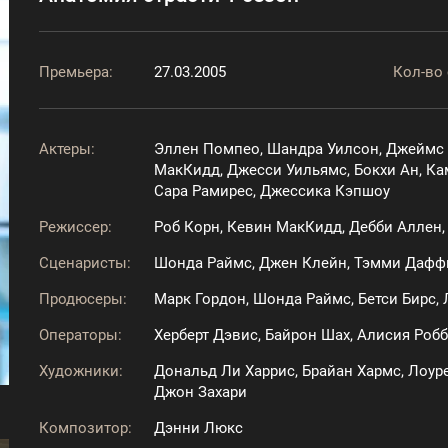
Премьера:
27.03.2005
Кол-во 
Актеры:
Эллен Помпео, Шандра Уилсон, Джеймс 
МакКидд, Джесси Уильямс, Бокхи Ан, Ка
Сара Рамирес, Джессика Кэпшоу
Режиссер:
Роб Корн, Кевин МакКидд, Дебби Аллен
Сценаристы:
Шонда Раймс, Джен Клейн, Тэмми Даффи
Продюсеры:
Марк Гордон, Шонда Раймс, Бетси Бирс,
Операторы:
Херберт Дэвис, Байрон Шах, Алисия Роб
Художники:
Дональд Ли Харрис, Брайан Хармс, Лоуре
Джон Захари
Композитор:
Дэнни Люкс